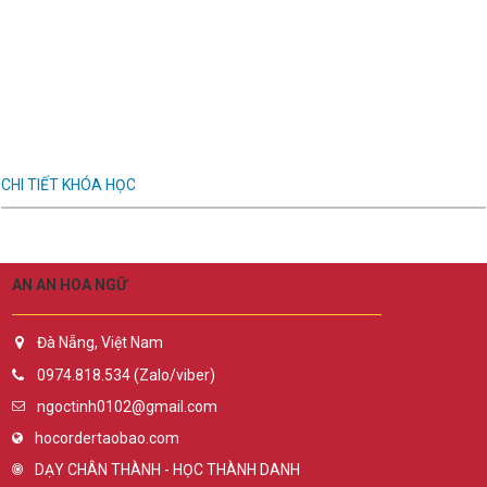
Trang chủ
KHÓA HỌC
Tiếng Trung HSK4
TIẾNG TRUNG HSK4
CHI TIẾT KHÓA HỌC
AN AN HOA NGỮ
Đà Nẵng, Việt Nam
0974.818.534 (Zalo/viber)
ngoctinh0102@gmail.com
hocordertaobao.com
DẠY CHÂN THÀNH - HỌC THÀNH DANH