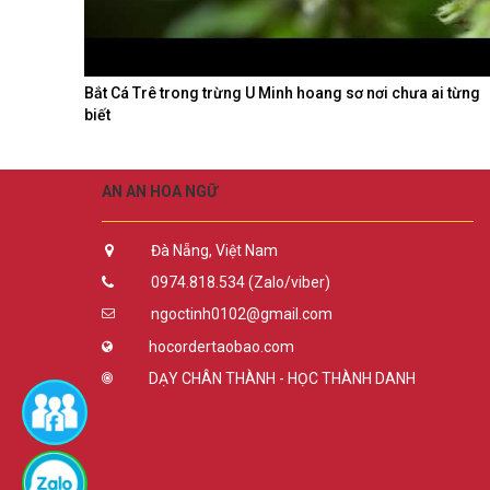
Bắt Cá Trê trong trừng U Minh hoang sơ nơi chưa ai từng
biết
AN AN HOA NGỮ
Đà Nẵng, Việt Nam
0974.818.534 (Zalo/viber)
ngoctinh0102@gmail.com
hocordertaobao.com
DẠY CHÂN THÀNH - HỌC THÀNH DANH