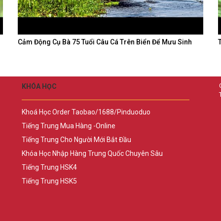
Cảm Động Cụ Bà 75 Tuổi Câu Cá Trên Biển Để Mưu Sinh
KHÓA HỌC
Khoá Học Order Taobao/1688/Pinduoduo
Tiếng Trung Mua Hàng -Online
Tiếng Trung Cho Người Mới Bắt Đầu
Khóa Học Nhập Hàng Trung Quốc Chuyên Sâu
Tiếng Trung HSK4
Tiếng Trung HSK5