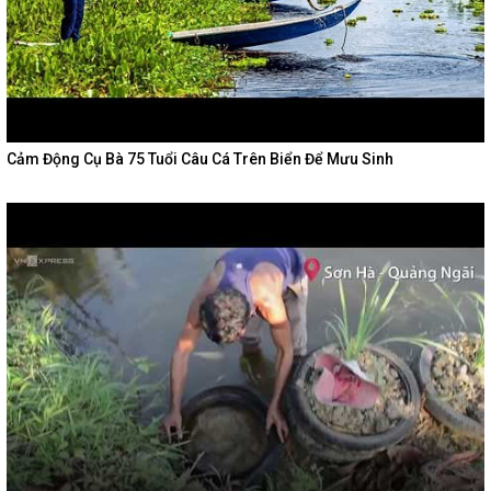
Cảm Động Cụ Bà 75 Tuổi Câu Cá Trên Biển Để Mưu Sinh