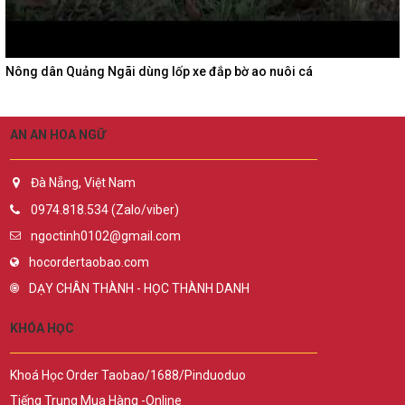
Nông dân Quảng Ngãi dùng lốp xe đắp bờ ao nuôi cá
AN AN HOA NGỮ
Đà Nẵng, Việt Nam
0974.818.534 (Zalo/viber)
ngoctinh0102@gmail.com
hocordertaobao.com
DẠY CHÂN THÀNH - HỌC THÀNH DANH
KHÓA HỌC
Khoá Học Order Taobao/1688/Pinduoduo
Tiếng Trung Mua Hàng -Online