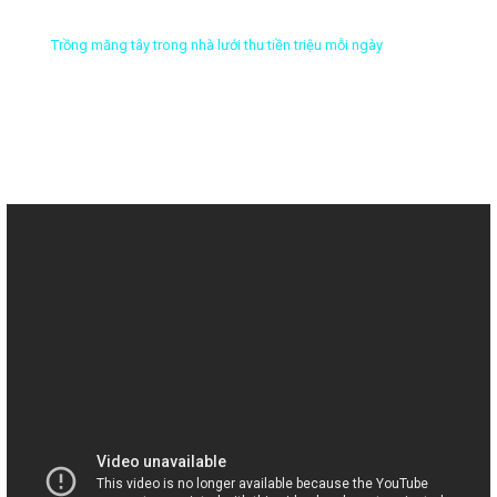
Trang chủ
Video
Trồng măng tây trong nhà lưới thu tiền triệu mỗi ngày
TRỒNG MĂNG TÂY TRONG NHÀ LƯỚI THU TIỀN TRIỆU
MỖI NGÀY
Đăng lúc 09:59:18 15/07/2021