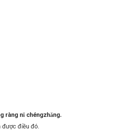
éng ràng nǐ chéngzhǎng.
àm được điều đó.