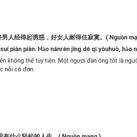
BỨC THƯ GỬI BẢN THÂN
。好男人经得起诱惑，好女人耐得住寂寞。
( Nguồn m
 suí pián pián. Hǎo nánrén jīng dé qǐ yòuhuò, hǎo 
iên không thể tùy tiện. Một người đàn ông tốt là n
ợc nỗi cô đơn.
也没有什么轻松的人生。
( Nguồn mạng )