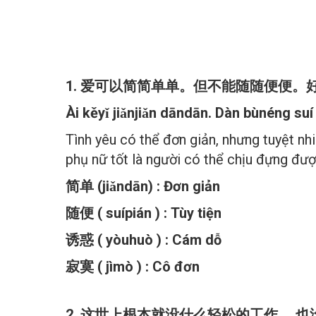
Đăng lúc 16:22:51 31/03/2025
1. 爱可以简简单单。但不能随随便便
Ài kěyǐ jiǎnjiǎn dāndān. Dàn bùnéng suí
Tình yêu có thể đơn giản, nhưng tuyệt nh
phụ nữ tốt là người có thể chịu đựng đư
简单 (jiǎndān) : Đơn giản
随便 ( suípián ) : Tùy tiện
诱惑 ( yòuhuò ) : Cám dỗ
寂寞 ( jìmò ) : Cô đơn
2. 这世上根本就没什么轻松的工作， 