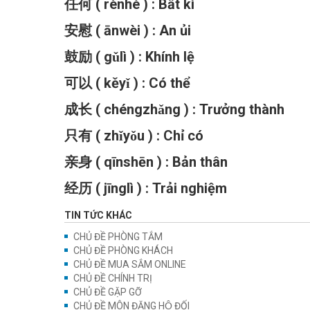
任何 ( rènhé ) : Bất kì
安慰 ( ānwèi ) : An ủi
鼓励 ( gǔlì ) : Khính lệ
可以 ( kěyǐ ) : Có thể
成长 ( chéngzhǎng ) : Trưởng thành
只有 ( zhǐyǒu ) : Chỉ có
亲身 ( qīnshēn ) : Bản thân
经历 ( jīnglì ) : Trải nghiệm
TIN TỨC KHÁC
CHỦ ĐỀ PHÒNG TẮM
CHỦ ĐỀ PHÒNG KHÁCH
CHỦ ĐỀ MUA SẮM ONLINE
CHỦ ĐỀ CHÍNH TRỊ
CHỦ ĐỀ GẶP GỠ
CHỦ ĐỀ MÔN ĐĂNG HỘ ĐỐI