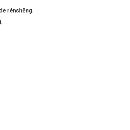
de rénshēng.
g.