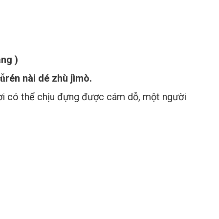
ạng )
nǚrén nài dé zhù jìmò.
gười có thể chịu đựng được cám dỗ, một người