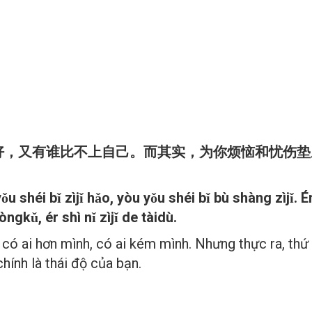
己好，又有谁比不上自己。而其实，为你烦恼和忧伤
ǒu shéi bǐ zìjǐ hǎo, yòu yǒu shéi bǐ bù shàng zìjǐ. 
ngkǔ, ér shì nǐ zìjǐ de tàidù.
 có ai hơn mình, có ai kém mình. Nhưng thực ra, thứ
hính là thái độ của bạn.