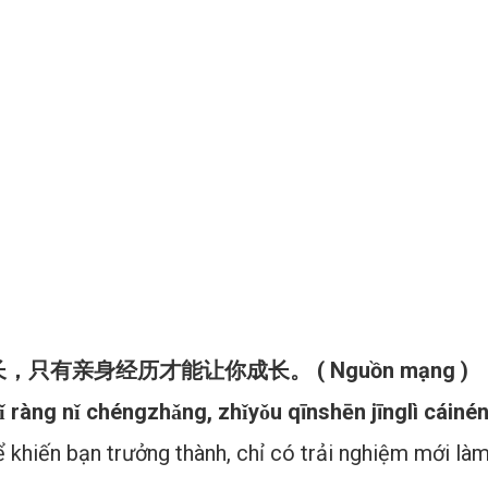
有亲身经历才能让你成长。 ( Nguồn mạng )
ǐ ràng nǐ chéngzhǎng, zhǐyǒu qīnshēn jīnglì cáin
hể khiến bạn trưởng thành, chỉ có trải nghiệm mới l