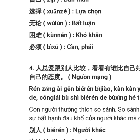
选择 ( xuǎnzé ) : Lựa chọn
无论 ( wúlùn ) : Bất luận
困难 ( kùnnán ) : Khó khăn
必须 ( bìxū ) : Cần, phải
4. 人总爱跟别人比较，看看有谁比自
自己的态度。 ( Nguồn mạng )
Rén zǒng ài gēn biérén bǐjiào, kàn kàn y
de, cónglái bù shì biérén de bùxìng hé tò
Con người thường thích so sánh. So sánh
sự bất hạnh đau khổ của người khác mà c
别人 ( biérén ) : Người khác