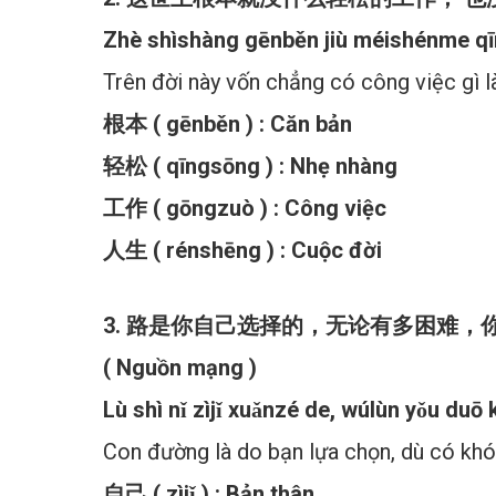
Zhè shìshàng gēnběn jiù méishénme q
Trên đời này vốn chẳng có công việc gì l
根本 ( gēnběn ) : Căn bản
轻松 ( qīngsōng ) : Nhẹ nhàng
工作 ( gōngzuò ) : Công việc
人生 ( rénshēng ) : Cuộc đời
3. 路是你自己选择的，无论有多困难，
( Nguồn mạng )
Lù shì nǐ zìjǐ xuǎnzé de, wúlùn yǒu duō 
Con đường là do bạn lựa chọn, dù có khó
自己 ( zìjǐ ) : Bản thân