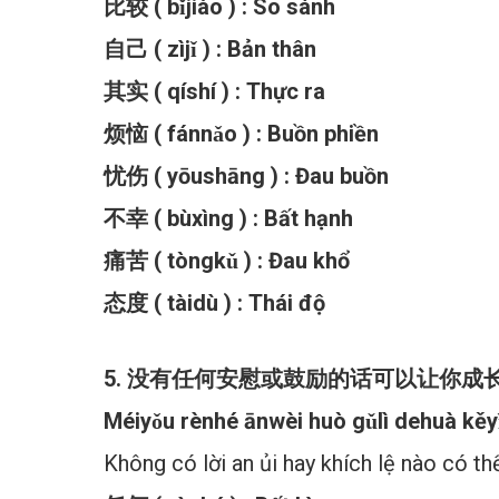
比较 ( bǐjiào ) : So sánh
自己 ( zìjǐ ) : Bản thân
其实 ( qíshí ) : Thực ra
烦恼 ( fánnǎo ) : Buồn phiền
忧伤 ( yōushāng ) : Đau buồn
不幸 ( bùxìng ) : Bất hạnh
痛苦 ( tòngkǔ ) : Đau khổ
态度 ( tàidù ) : Thái độ
5. 没有任何安慰或鼓励的话可以让你成长，只
Méiyǒu rènhé ānwèi huò gǔlì dehuà kěy
Không có lời an ủi hay khích lệ nào có t