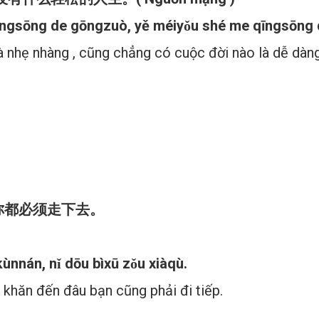
īngsōng de gōngzuò, yě méiyǒu shé me qīngsōng 
à nhẹ nhàng , cũng chẳng có cuộc đời nào là dễ dàn
你都必须走下去。
kùnnán, nǐ dōu bìxū zǒu xiàqù.
 khăn đến đâu bạn cũng phải đi tiếp.