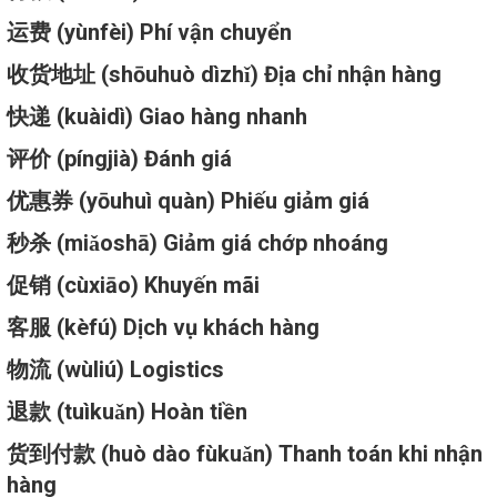
运费 (yùnfèi) Phí vận chuyển
收货地址 (shōuhuò dìzhǐ) Địa chỉ nhận hàng
快递 (kuàidì) Giao hàng nhanh
评价 (píngjià) Đánh giá
优惠券 (yōuhuì quàn) Phiếu giảm giá
秒杀 (miǎoshā) Giảm giá chớp nhoáng
促销 (cùxiāo) Khuyến mãi
客服 (kèfú) Dịch vụ khách hàng
物流 (wùliú) Logistics
退款 (tuìkuǎn) Hoàn tiền
货到付款 (huò dào fùkuǎn) Thanh toán khi nhận
hàng