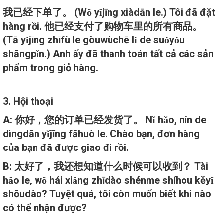
我已经下单了。 (Wǒ yǐjīng xiàdān le.) Tôi đã đặt
hàng rồi. 他已经支付了购物车里的所有商品。
(Tā yǐjīng zhīfù le gòuwùchē lǐ de suǒyǒu
shāngpǐn.) Anh ấy đã thanh toán tất cả các sản
phẩm trong giỏ hàng.
3. Hội thoại
A: 你好，您的订单已经发货了。 Nǐ hǎo, nín de
dìngdān yǐjīng fāhuò le. Chào bạn, đơn hàng
của bạn đã được giao đi rồi.
B: 太好了，我还想知道什么时候可以收到？ Tài
hǎo le, wǒ hái xiǎng zhīdào shénme shíhou kěyǐ
shōudào? Tuyệt quá, tôi còn muốn biết khi nào
có thể nhận được?