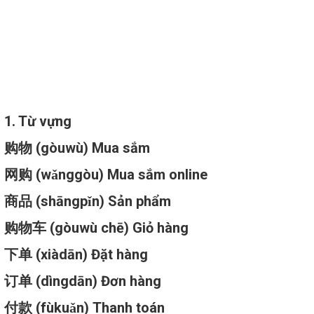
Trang chủ
THƯ VIỆN KIẾN THỨC
Học theo chủ điểm ngữ pháp
CHỦ ĐỀ MUA SẮM ONLINE
Đăng lúc 11:13:10 01/04/2025
1. Từ vựng
购物 (gòuwù) Mua sắm
网购 (wǎnggòu) Mua sắm online
商品 (shāngpǐn) Sản phẩm
购物车 (gòuwù chē) Giỏ hàng
下单 (xiàdān) Đặt hàng
订单 (dìngdān) Đơn hàng
付款 (fùkuǎn) Thanh toán