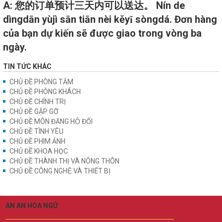
A: 您的订单预计三天内可以送达。 Nín de
dìngdān yùjì sān tiān nèi kěyǐ sòngdá. Đơn hàng
của bạn dự kiến sẽ được giao trong vòng ba
ngày.
TIN TỨC KHÁC
CHỦ ĐỀ PHÒNG TẮM
CHỦ ĐỀ PHÒNG KHÁCH
CHỦ ĐỀ CHÍNH TRỊ
CHỦ ĐỀ GẶP GỠ
CHỦ ĐỀ MÔN ĐĂNG HỘ ĐỐI
CHỦ ĐỀ TÌNH YÊU
CHỦ ĐỀ PHIM ẢNH
CHỦ ĐỀ KHOA HỌC
CHỦ ĐỀ THÀNH THỊ VÀ NÔNG THÔN
CHỦ ĐỀ CÔNG NGHỆ VÀ THIẾT BỊ
AN AN HOA NGỮ