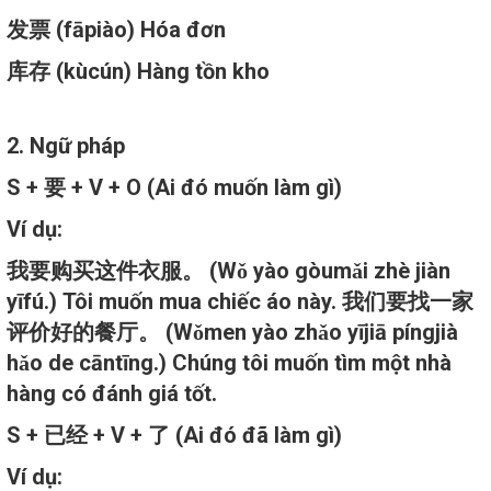
发票 (fāpiào) Hóa đơn
库存 (kùcún) Hàng tồn kho
2. Ngữ pháp
S + 要 + V + O (Ai đó muốn làm gì)
Ví dụ:
我要购买这件衣服。 (Wǒ yào gòumǎi zhè jiàn
yīfú.) Tôi muốn mua chiếc áo này. 我们要找一家
评价好的餐厅。 (Wǒmen yào zhǎo yījiā píngjià
hǎo de cāntīng.) Chúng tôi muốn tìm một nhà
hàng có đánh giá tốt.
S + 已经 + V + 了 (Ai đó đã làm gì)
Ví dụ: