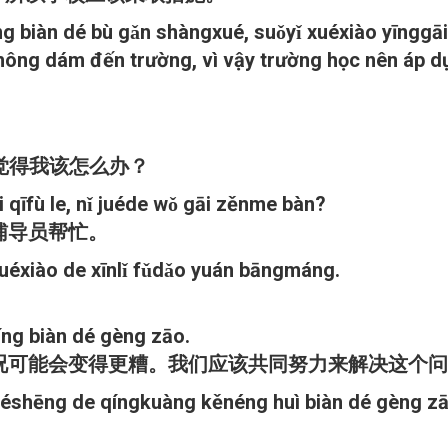
g biàn dé bù gǎn shàngxué, suǒyǐ xuéxiào yīnggāi
không dám đến trường, vì vậy trường học nên áp d
觉得我该怎么办？
 qīfù le, nǐ juéde wǒ gāi zěnme bàn?
辅导员帮忙。
xuéxiào de xīnlǐ fǔdǎo yuán bāngmáng.
íng biàn dé gèng zāo.
情况可能会变得更糟。我们应该共同努力来解决这个
uéshēng de qíngkuàng kěnéng huì biàn dé gèng zāo