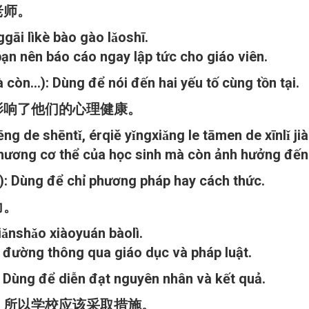
老师。
ggāi lìkè bào gào lǎoshī.
ạn nên báo cáo ngay lập tức cho giáo viên.
còn...): Dùng để nói đến hai yếu tố cùng tồn tại.
影响了他们的心理健康。
ng de shēntǐ, érqiě yǐngxiǎng le tāmen de xīnlǐ ji
hương cơ thể của học sinh mà còn ảnh hưởng đến 
..): Dùng để chỉ phương pháp hay cách thức.
力。
iǎnshǎo xiàoyuán bàolì.
c đường thông qua giáo dục và pháp luật.
): Dùng để diễn đạt nguyên nhân và kết quả.
，所以学校应该采取措施。