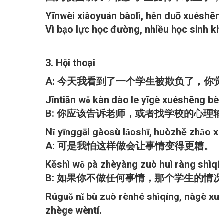
Yīnwèi xiàoyuán bàolì, hěn duō xuéshēn
Vì bạo lực học đường, nhiều học sinh 
3. Hội thoại
A: 今天我看到了一个学生被欺负了，你
Jīntiān wǒ kàn dào le yīgè xuéshēng bèi
B: 你应该告诉老师，或者找学校的心理
Nǐ yīnggāi gàosù lǎoshī, huòzhě zhǎo 
A: 可是我怕这样做会让事情变得更糟。
Kěshì wǒ pà zhèyàng zuò huì ràng shìq
B: 如果你不做任何事情，那个学生的
Rúguǒ nǐ bù zuò rènhé shìqíng, nàgè x
zhège wèntí.