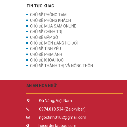
TIN TỨC KHÁC
CHỦ ĐỀ PHÒNG TẮM
CHỦ ĐỀ PHÒNG KHÁCH
CHỦ ĐỀ MUA SẮM ONLINE
CHỦ ĐỀ CHÍNH TRỊ
CHỦ ĐỀ GẶP GỠ
CHỦ ĐỀ MÔN ĐĂNG HỘ ĐỐI
CHỦ ĐỀ TÌNH YÊU
CHỦ ĐỀ PHIM ẢNH
CHỦ ĐỀ KHOA HỌC
CHỦ ĐỀ THÀNH THỊ VÀ NÔNG THÔN
AN AN HOA NGỮ
Đà Nẵng, Việt Nam
0974.818.534 (Zalo/viber)
ngoctinh0102@gmail.com
hocordertaobao.com