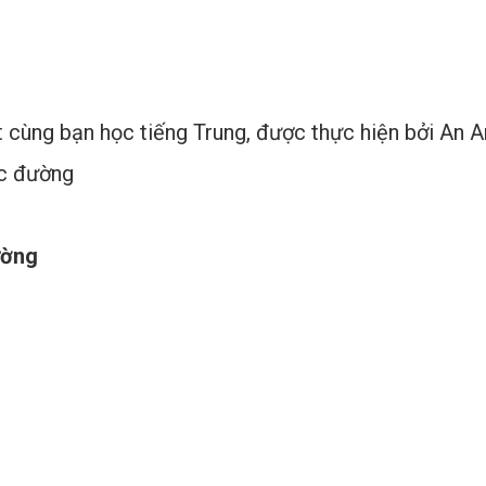
CHỦ ĐỀ BẠO LỰC HỌC ĐƯỜNG
ết cùng bạn học tiếng Trung, được thực hiện bởi An 
̣c đường
ường