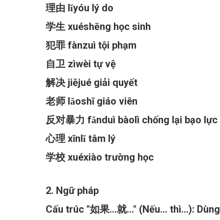
理由 lǐyóu lý do
学生 xuéshēng học sinh
犯罪 fànzuì tội phạm
自卫 zìwèi tự vệ
解决 jiějué giải quyết
老师 lǎoshī giáo viên
反对暴力 fǎnduì bàolì chống lại bạo lực
心理 xīnlǐ tâm lý
学校 xuéxiào trường học
2. Ngữ pháp
Cấu trúc "如果...就..." (Nếu... thì...): Dùn