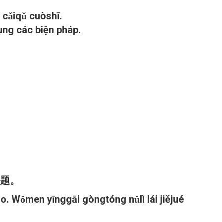
 cǎiqǔ cuòshī.
ụng các biện pháp.
问题。
. Wǒmen yīnggāi gòngtóng nǔlì lái jiějué