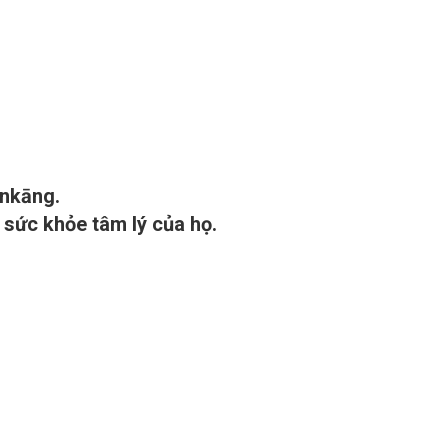
ànkāng.
sức khỏe tâm lý của họ.