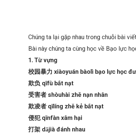
Đăng lúc 11:08:04 20/03/2025
Chúng ta lại gặp nhau trong chuỗi bài vi
Bài này chúng ta cùng học về Bạo lực ho
1. Từ vựng
校园暴力
xiàoyuán bàolì bạo lực học đ
欺负 qīfù bắt nạt
受害者 shòuhài zhě nạn nhân
欺凌者 qīlíng zhě kẻ bắt nạt
侵犯 qīnfàn xâm hại
打架 dǎjià đánh nhau