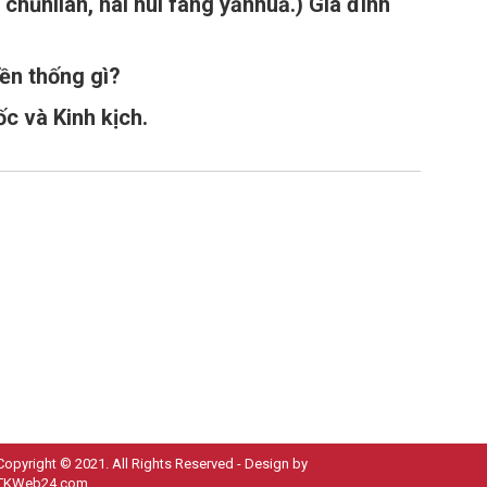
án, hái huì fàng yānhuā.) Gia đình
n thống gì?
 và Kinh kịch.
Copyright © 2021. All Rights Reserved - Design by
TKWeb24.com