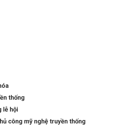
 hóa
yền thống
 lễ hội
ủ công mỹ nghệ truyền thống