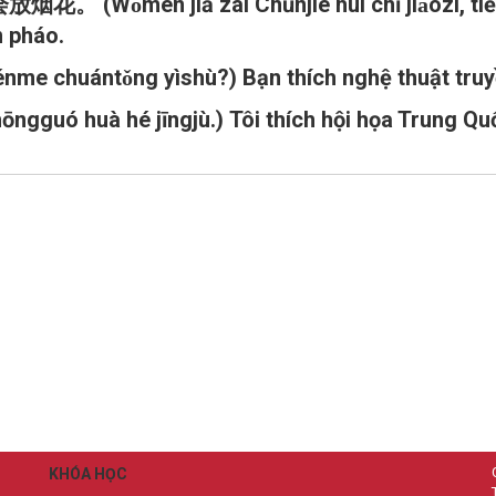
jiā zài Chūnjié huì chī jiǎozi, tiē chūnli
n pháo.
huántǒng yìshù?) Bạn thích nghệ thuật truyề
huà hé jīngjù.) Tôi thích hội họa Trung Quốc
KHÓA HỌC