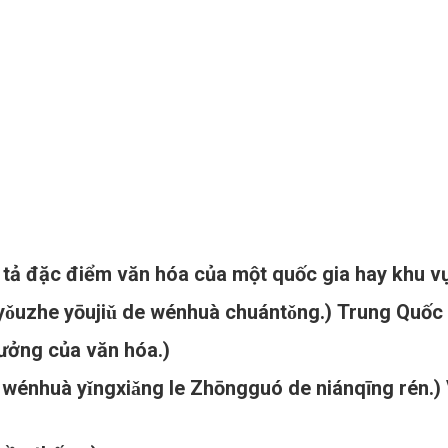
 tả đặc điểm văn hóa của một quốc gia hay khu v
jiǔ de wénhuà chuántǒng.) Trung Quốc có t
ưởng của văn hóa.)
ngxiǎng le Zhōngguó de niánqīng rén.) Vă