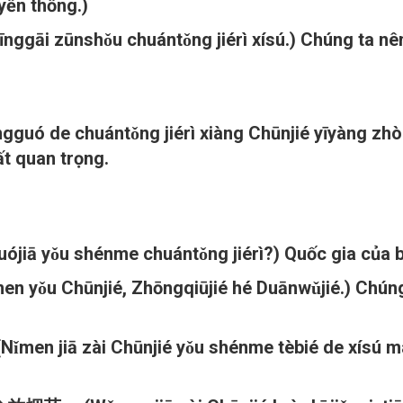
ền thống.)
hǒu chuántǒng jiérì xísú.) Chúng ta nên tuâ
ntǒng jiérì xiàng Chūnjié yīyàng zhòngyào
t quan trọng.
 shénme chuántǒng jiérì?) Quốc gia của bạn 
jié, Zhōngqiūjié hé Duānwǔjié.) Chúng tôi
i Chūnjié yǒu shénme tèbié de xísú ma?) Gi