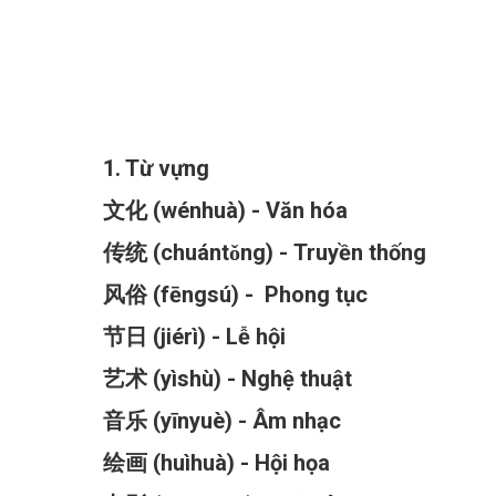
Đăng lúc 09:13:06 01/04/2025
1. Từ vựng
文化 (wénhuà) - Văn hóa
传统 (chuántǒng) - Truyền thống
风俗 (fēngsú) - Phong tục
节日 (jiérì) - Lễ hội
艺术 (yìshù) - Nghệ thuật
音乐 (yīnyuè) - Âm nhạc
绘画 (huìhuà) - Hội họa