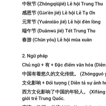
中秋节 (Zhōngqiūjié) Lễ hội Trung Thu
感恩节 (Gǎn'ēn jié) Lễ hội Lễ Tạ Ơn
元宵节 (Yuánxiāo jié) Lễ hội đèn lồng
端午节 (Duānwǔ jié) Tết Trung Thu
春游 (Chūn yóu) Lễ hội mùa xuân
2. Ngữ pháp
Chủ ngữ + 有 + Đặc điểm văn hóa (Diễn
中国有着悠久的文化传统。 (Zhōngguó yǒuzhe yōu
文化影响 + Đối tượng ( Diễn tả sự ảnh h
西方文化影响了中国的年轻人。 (Xīfāng wénhuà yǐ
giới trẻ Trung Quốc.