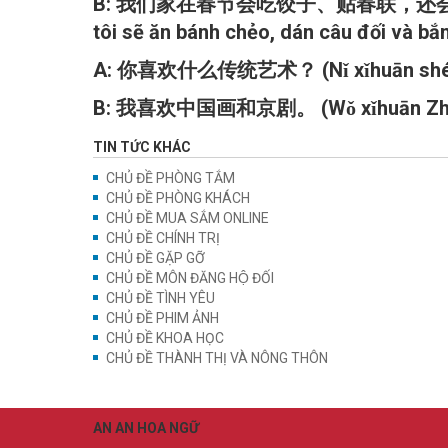
B: 我们家在春节会吃饺子、贴春联，还会放烟花。 (Wǒmen 
tôi sẽ ăn bánh chẻo, dán câu đối và bắ
A: 你喜欢什么传统艺术？ (Nǐ xǐhuān shénme c
B: 我喜欢中国画和京剧。 (Wǒ xǐhuān Zhōngguó 
TIN TỨC KHÁC
CHỦ ĐỀ PHÒNG TẮM
CHỦ ĐỀ PHÒNG KHÁCH
CHỦ ĐỀ MUA SẮM ONLINE
CHỦ ĐỀ CHÍNH TRỊ
CHỦ ĐỀ GẶP GỠ
CHỦ ĐỀ MÔN ĐĂNG HỘ ĐỐI
CHỦ ĐỀ TÌNH YÊU
CHỦ ĐỀ PHIM ẢNH
CHỦ ĐỀ KHOA HỌC
CHỦ ĐỀ THÀNH THỊ VÀ NÔNG THÔN
AN AN HOA NGỮ