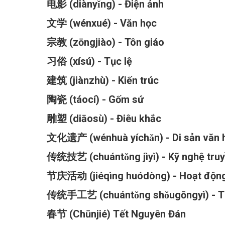
电影 (diànyǐng) - Điện ảnh
文学 (wénxué) - Văn học
宗教 (zōngjiào) - Tôn giáo
习俗 (xísú) - Tục lệ
建筑 (jiànzhù) - Kiến trúc
陶瓷 (táocí) - Gốm sứ
雕塑 (diāosù) - Điêu khắc
文化遗产 (wénhuà yíchǎn) - Di sản văn
传统技艺 (chuántǒng jìyì) - Kỹ nghệ tru
节庆活动 (jiéqìng huódòng) - Hoạt động
传统手工艺 (chuántǒng shǒugōngyì) - Th
春节 (Chūnjié) Tết Nguyên Đán