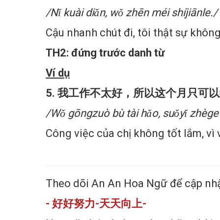
/Nǐ kuài diǎn, wǒ zhēn méi shíjiānle./
Cậu nhanh chút đi, tôi thật sự khôn
TH2: đứng trước danh từ
Ví dụ
5. 我工作不太好，所以这个月只可
/Wǒ gōngzuò bù tài hǎo, suǒyǐ zhège y
Công việc của chị không tốt lắm, vì 
Theo dõi An An Hoa Ngữ để cập nhật
- 好好努力-天天向上-