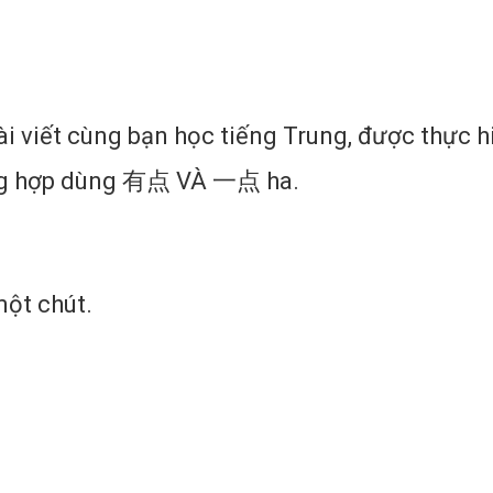
PHÂN BIỆT 有点 VÀ 一点 TRONG TIẾNG TRUNG
ài viết cùng bạn học tiếng Trung, được thực 
ờng hợp dùng 有点 VÀ 一点 ha.
một chút.