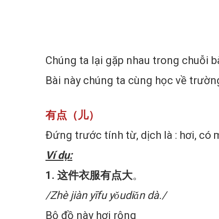
Đăng lúc 12:01:04 24/08/2022
Chúng ta lại gặp nhau trong chuỗi b
Bài này chúng ta cùng học về trư
有点（儿）
Đứng trước tính từ, dịch là : hơi, có 
Ví dụ:
1. 这件衣服有点大
。
/Zhè jiàn yīfu yǒudiǎn dà./
Bộ đồ này hơi rộng