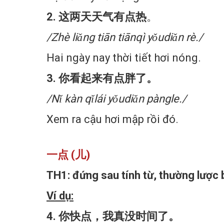
2. 这两天天气有点热
。
/Zhè liǎng tiān tiānqì yǒudiǎn rè./
Hai ngày nay thời tiết hơi nóng.
3. 你看起来有点胖了。
/Nǐ kàn qǐlái yǒudiǎn pàngle./
Xem ra cậu hơi mập rồi đó.
一点 (儿)
TH1: đứng sau tính từ, thường lược
Ví dụ:
4. 你快点，我真没时间了。