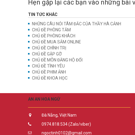
Hẹn gặp lại các bạn vào những bài v
TIN TỨC KHÁC
NHỮNG CÂU NÓI TÂM ĐẮC CỦA THẦY HÀ CẢNH
CHỦ ĐỀ PHÒNG TẮM
CHỦ ĐỀ PHÒNG KHÁCH
CHỦ ĐỀ MUA SẮM ONLINE
CHỦ ĐỀ CHÍNH TRỊ
CHỦ ĐỀ GẶP GỠ
CHỦ ĐỀ MÔN ĐĂNG HỘ ĐỐI
CHỦ ĐỀ TÌNH YÊU
CHỦ ĐỀ PHIM ẢNH
CHỦ ĐỀ KHOA HỌC
AN AN HOA NGỮ
Đà Nẵng, Việt Nam
0974.818.534 (Zalo/viber)
ngoctinh0102@gmail.com