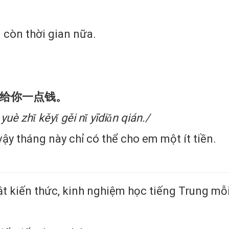
g còn thời gian nữa.
以给你一点钱。
uè zhǐ kěyǐ gěi nǐ yīdiǎn qián./
vậy tháng này chỉ có thể cho em một ít tiền.
 kiến thức, kinh nghiệm học tiếng Trung mỗi