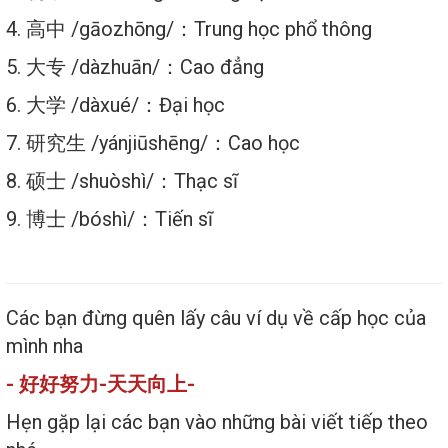
4. 高中 /gāozhōng/：Trung học phổ thông
5. 大专 /dàzhuān/：Cao đẳng
6. 大学 /dàxué/：Đại học
7. 研究生 /yánjiūshēng/：Cao học
8. 硕士 /shuòshì/：Thạc sĩ
9. 博士 /bóshì/：Tiến sĩ
Các bạn đừng quên lấy câu ví dụ về cấp học của
mình nha
-
好好努力
-
天天向上
-
Hẹn gặp lại các bạn vào những bài viết tiếp theo