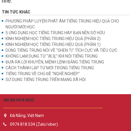
nhé.
TIN TỨC KHÁC
PHƯƠNG PHÁP LUYỆN PHÁT ÂM TIẾNG TRUNG HIỆU QUẢ CHO
NGƯỜI MỚI HỌC
5 ỨNG DỤNG HỌC TIẾNG TRUNG HAY BẠN NÊN SỞ HỮU
KINH NGHIỆM HỌC TIẾNG TRUNG HIỆU QUẢ (PHẦN 2)
KINH NGHIỆM HỌC TIẾNG TRUNG HIỆU QUẢ (PHẦN 1)
DÙNG TIẾNG TRUNG NÓI VỀ “GHEN TỊ” TÍCH CỰC VÀ TIÊU CỰC
KHÔNG LẠM DỤNG TỪ “再见” KHI NÓI TIẾNG TRUNG
ĐƯA RA LỜI KHUYÊN, MỆNH LỆNH BẰNG TIẾNG TRUNG
CÁCH THÀNH LẬP TỪ MỚI TRONG TIẾNG TRUNG
TIẾNG TRUNG VỀ CHỦ ĐỀ "NGHỀ NGHIỆP"
SỬ DỤNG TIẾNG TRUNG TRÊN MẠNG XÃ HỘI
AN AN HOA NGỮ
Đà Nẵng, Việt Nam
0974.818.534 (Zalo/viber)