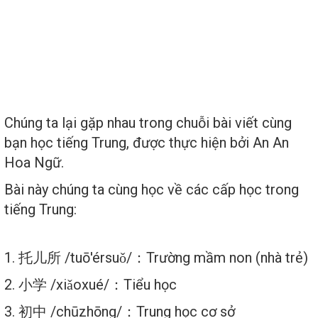
Trang chủ
THƯ VIỆN KIẾN THỨC
Học theo chủ điểm ngữ pháp
CÁC CẤP HỌC TRONG TIẾNG TRUNG
Đăng lúc 10:08:32 28/05/2022
Chúng ta lại gặp nhau trong chuỗi bài viết cùng
bạn học tiếng Trung, được thực hiện bởi An An
Hoa Ngữ.
Bài này chúng ta cùng học về các cấp học trong
tiếng Trung:
1. 托儿所 /tuō'érsuǒ/：Trường mầm non (nhà trẻ)
2. 小学 /xiǎoxué/：Tiểu học
3. 初中 /chūzhōng/：Trung học cơ sở